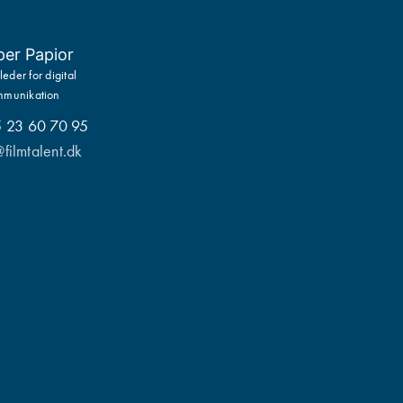
per Papior
leder for digital
mmunikation
5 23 60 70 95
filmtalent.dk