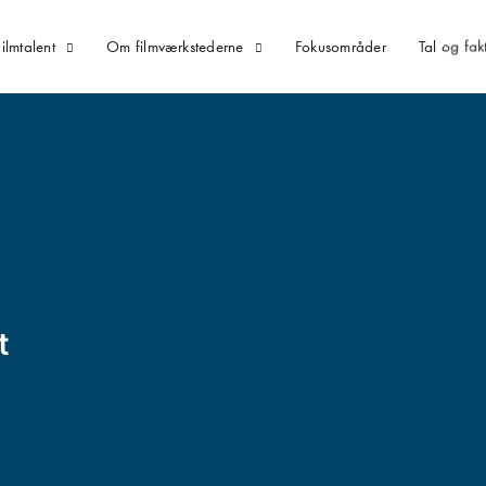
lmtalent
Om filmværkstederne
Fokusområder
Tal og fak
t