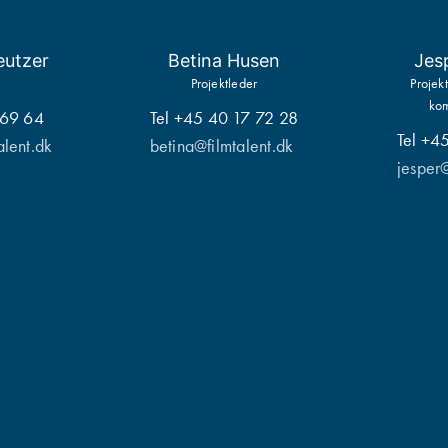
eutzer
Betina Husen
Jes
Projektleder
Projekt
ko
 69 64
Tel +45 40 17 72 28
Tel +4
alent.dk
betina@filmtalent.dk
jesper@