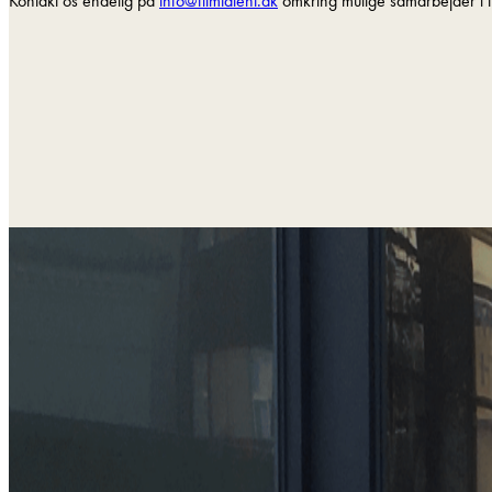
Kontakt os endelig på
info@filmtalent.dk
omkring mulige samarbejder i f